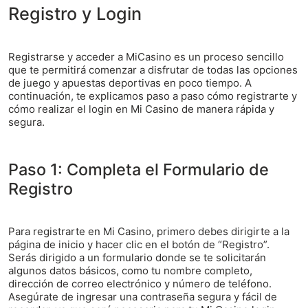
Registro y Login
Registrarse y acceder a MiCasino es un proceso sencillo
que te permitirá comenzar a disfrutar de todas las opciones
de juego y apuestas deportivas en poco tiempo. A
continuación, te explicamos paso a paso cómo registrarte y
cómo realizar el login en Mi Casino de manera rápida y
segura.
Paso 1: Completa el Formulario de
Registro
Para registrarte en Mi Casino, primero debes dirigirte a la
página de inicio y hacer clic en el botón de “Registro”.
Serás dirigido a un formulario donde se te solicitarán
algunos datos básicos, como tu nombre completo,
dirección de correo electrónico y número de teléfono.
Asegúrate de ingresar una contraseña segura y fácil de