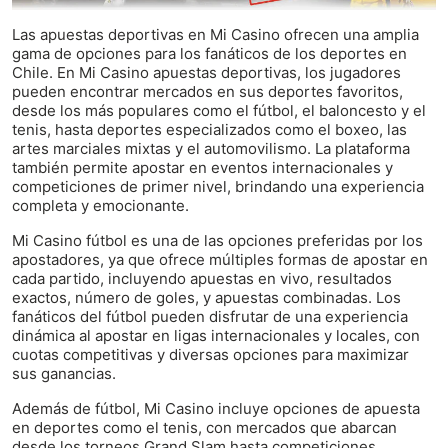
Las apuestas deportivas en Mi Casino ofrecen una amplia
gama de opciones para los fanáticos de los deportes en
Chile. En Mi Casino apuestas deportivas, los jugadores
pueden encontrar mercados en sus deportes favoritos,
desde los más populares como el fútbol, el baloncesto y el
tenis, hasta deportes especializados como el boxeo, las
artes marciales mixtas y el automovilismo. La plataforma
también permite apostar en eventos internacionales y
competiciones de primer nivel, brindando una experiencia
completa y emocionante.
Mi Casino fútbol es una de las opciones preferidas por los
apostadores, ya que ofrece múltiples formas de apostar en
cada partido, incluyendo apuestas en vivo, resultados
exactos, número de goles, y apuestas combinadas. Los
fanáticos del fútbol pueden disfrutar de una experiencia
dinámica al apostar en ligas internacionales y locales, con
cuotas competitivas y diversas opciones para maximizar
sus ganancias.
Además de fútbol, Mi Casino incluye opciones de apuesta
en deportes como el tenis, con mercados que abarcan
desde los torneos Grand Slam hasta competiciones