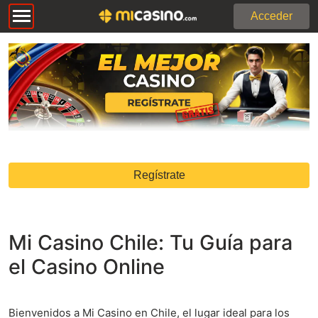
Acceder
Regístrate
Mi Casino Chile: Tu Guía para
el Casino Online
Bienvenidos a Mi Casino en Chile, el lugar ideal para los