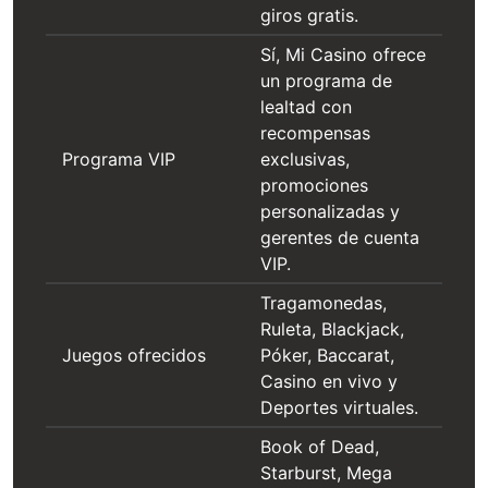
giros gratis.
Sí, Mi Casino ofrece
un programa de
lealtad con
recompensas
Programa VIP
exclusivas,
promociones
personalizadas y
gerentes de cuenta
VIP.
Tragamonedas,
Ruleta, Blackjack,
Juegos ofrecidos
Póker, Baccarat,
Casino en vivo y
Deportes virtuales.
Book of Dead,
Starburst, Mega