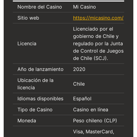
Nombre del Casino
Mi Casino
Sitio web
https://micasino.com/
Licenciado por el
gobierno de Chile y
Licencia
regulado por la Junta
de Control de Juegos
de Chile (SCJ).
Año de lanzamiento
2020
Ubicación de la
Chile
licencia
Idiomas disponibles
Español
Tipo de Casino
Casino en línea
Moneda
Peso chileno (CLP)
Visa, MasterCard,