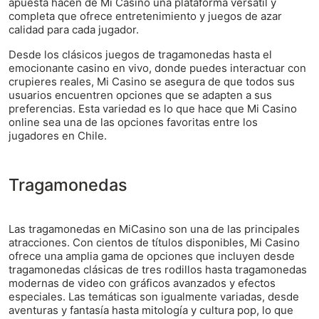
apuesta hacen de Mi Casino una plataforma versátil y
completa que ofrece entretenimiento y juegos de azar
calidad para cada jugador.
Desde los clásicos juegos de tragamonedas hasta el
emocionante casino en vivo, donde puedes interactuar con
crupieres reales, Mi Casino se asegura de que todos sus
usuarios encuentren opciones que se adapten a sus
preferencias. Esta variedad es lo que hace que Mi Casino
online sea una de las opciones favoritas entre los
jugadores en Chile.
Tragamonedas
Las tragamonedas en MiCasino son una de las principales
atracciones. Con cientos de títulos disponibles, Mi Casino
ofrece una amplia gama de opciones que incluyen desde
tragamonedas clásicas de tres rodillos hasta tragamonedas
modernas de video con gráficos avanzados y efectos
especiales. Las temáticas son igualmente variadas, desde
aventuras y fantasía hasta mitología y cultura pop, lo que