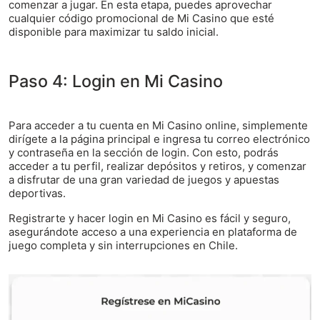
comenzar a jugar. En esta etapa, puedes aprovechar
cualquier código promocional de Mi Casino que esté
disponible para maximizar tu saldo inicial.
Paso 4: Login en Mi Casino
Para acceder a tu cuenta en Mi Casino online, simplemente
dirígete a la página principal e ingresa tu correo electrónico
y contraseña en la sección de login. Con esto, podrás
acceder a tu perfil, realizar depósitos y retiros, y comenzar
a disfrutar de una gran variedad de juegos y apuestas
deportivas.
Registrarte y hacer login en Mi Casino es fácil y seguro,
asegurándote acceso a una experiencia en plataforma de
juego completa y sin interrupciones en Chile.