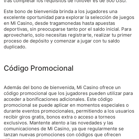
tras completar los requisitos de rollover es de 500 USD.
Este bono de bienvenida brinda a los jugadores una
excelente oportunidad para explorar la selección de juegos
en Mi Casino, desde tragamonedas hasta apuestas
deportivas, sin preocuparse tanto por el saldo inicial. Para
aprovecharlo, solo necesitas registrarte, realizar tu primer
proceso de depósito y comenzar a jugar con tu saldo
duplicado.
Código Promocional
Además del bono de bienvenida, Mi Casino ofrece un
código promocional que los jugadores pueden utilizar para
acceder a bonificaciones adicionales. Este código
promocional se puede aplicar en momentos especiales o
durante eventos promocionales, permitiendo a los usuarios
recibir giros gratis, bonos extra o acceso a torneos
exclusivos. Mantente atento a las novedades y las
comunicaciones de Mi Casino, ya que regularmente se
lanzan nuevas promociones con códigos que ofrecen