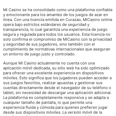
Mi Casino se ha consolidado como una plataforma confiable
y emocionante para los amantes de los juegos de azar en
línea. Con una licencia emitida en Curazao, MiCasino online
opera bajo estrictos estándares de seguridad y
transparencia, lo cual garantiza una experiencia de juego
segura y regulada para todos los usuarios. Esta licencia no
solo confirma el compromiso de MiCasino con la privacidad
y seguridad de sus jugadores, sino también con el
cumplimiento de normativas internacionales que aseguran
un entorno de juego justo y controlado.
Aunque Mi Casino actualmente no cuenta con una
aplicación móvil dedicada, su sitio web ha sido optimizado
para ofrecer una excelente experiencia en dispositivos
móviles. Esto significa que los jugadores pueden acceder a
sus juegos favoritos, realizar apuestas y gestionar sus
cuentas directamente desde el navegador de su teléfono o
tablet, sin necesidad de descargar una aplicación adicional.
La plataforma es completamente responsiva y se adapta a
cualquier tamaño de pantalla, lo que permite una
experiencia fluida y cómoda para quienes prefieren jugar
desde sus dispositivos móviles. La versión móvil de la