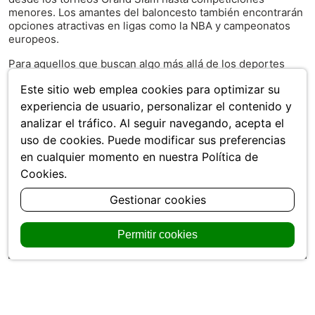
menores. Los amantes del baloncesto también encontrarán
opciones atractivas en ligas como la NBA y campeonatos
europeos.
Para aquellos que buscan algo más allá de los deportes
tradicionales, Mi Casino también permite apuestas en
Este sitio web emplea cookies para optimizar su
deportes virtuales y esports, proporcionando una oferta
diversa que se adapta a todos los gustos. Con su fácil
experiencia de usuario, personalizar el contenido y
acceso y una interfaz intuitiva, Mi Casino apuesta por
analizar el tráfico. Al seguir navegando, acepta el
ofrecer una experiencia de apuestas deportivas completa,
uso de cookies. Puede modificar sus preferencias
segura y emocionante para sus usuarios en Chile.
en cualquier momento en nuestra Política de
Cookies.
Gestionar cookies
Permitir cookies
Preguntas frecuentes